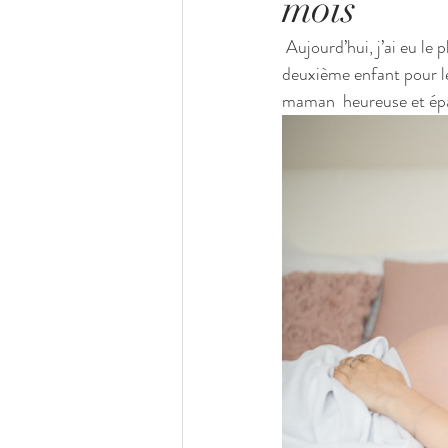
mois
 Aujourd’hui, j’ai eu le plaisir de recevoir Cécile pour une séance photo de grossesse. Cécile attend son 
deuxième enfant pour le
maman  heureuse et ép