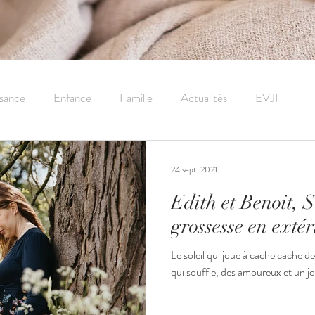
sance
Enfance
Famille
Actualités
EVJF
24 sept. 2021
Edith et Benoit, 
grossesse en extér
Le soleil qui joue à cache cache de
qui souffle, des amoureux et un jol